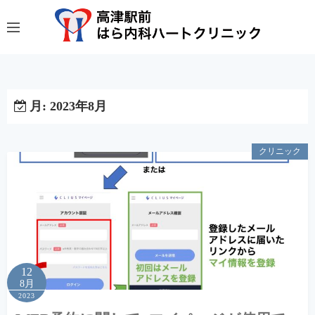
コ
ン
テ
ン
ツ
へ
月:
2023年8月
ス
キ
クリニック
ッ
プ
12
8月
2023