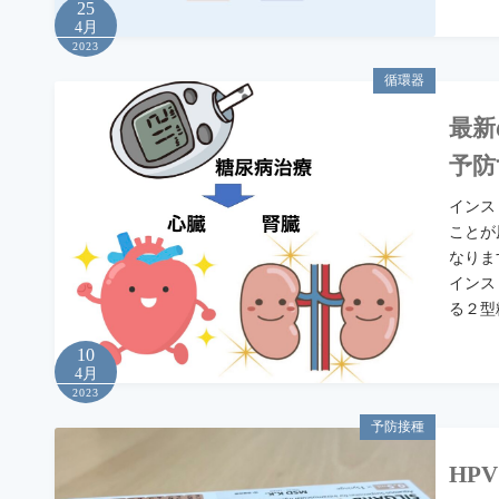
25
4月
2023
循環器
最新
予防
インス
ことが
なりま
インス
る２型
10
4月
2023
予防接種
HP