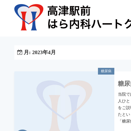
コ
ン
テ
ン
ツ
へ
ス
月:
2023年4月
キ
ッ
糖尿病
プ
糖尿
当院で
人ひと
をご説
たとい
「糖尿