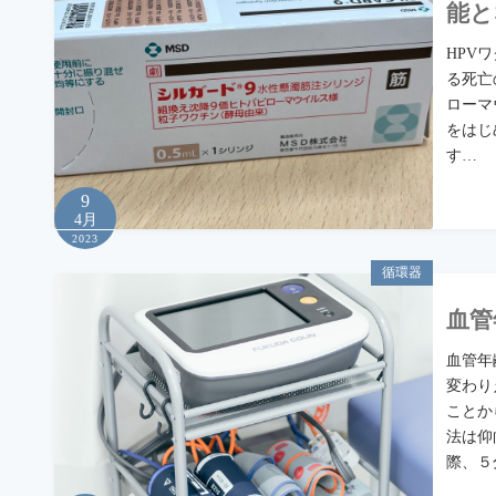
能と
HPV
る死亡
ローマ
をはじ
す…
9
4月
2023
循環器
血管
血管年
変わり
ことか
法は仰
際、５