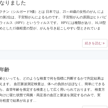
なりました
ワクチン（シルガード9価）とは 日本では、25～40歳の女性のがん によ
の第2位は、子宮頸がんによるものです。 子宮頸がんの原因はヒトパピ
ウィルス（HPV）というウィルスです。 HPVには種類があり、16,18型
めとした15個程度の型が、がんを引き起こしやすい型とされていま
続きを読む
年齢
齢といっても、どのような検査で何を指標に判断するかで判定結果は
えます。 血圧脈波測定検査は、体への負担がほぼなく、簡単にできる
ら、血管年齢を推定する検査として広く用いられております。 検査方
向けに寝た状態で両腕・両足首の血圧と脈波を測定するのみで、実
分程度で結果が出ます…