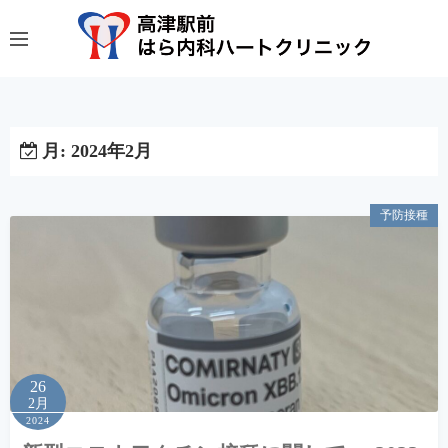
コ
ン
テ
ン
ツ
へ
月:
2024年2月
ス
キ
予防接種
ッ
プ
26
2月
2024