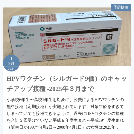
予防接種
1
9月
2024
HPVワクチン（シルガード9価）のキャッ
チアップ接種 -2025年３月まで
⼩学校6年⽣〜⾼校1年⽣を対象に、公費によるHPVワクチンの
無料接種（定期接種）が実施されています。対象年齢をすぎて
しまっていても接種できるように、過去にHPVワクチンの接種
を合計３回受けていない平成９年度生まれ～平成19年度生まれ
（誕生日が1997年4月2日～2008年4月1日）の女性は2025年…