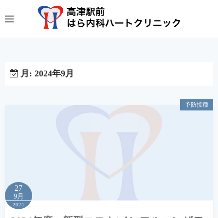
コ
ン
テ
ン
ツ
へ
月:
2024年9月
ス
キ
予防接種
ッ
プ
27
9月
2024