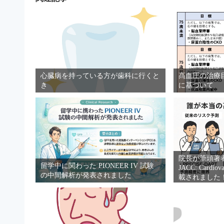
心臓病を持っている方が歯科に行くと
高血圧の治療目
き
に基づいて
院長が筆頭著
留学中に関わった PIONEER IV 試験
JACC: Cardiova
の中間解析が発表されました
載されました