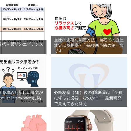
血圧の正確な測定方法：自宅での血圧
標 – 最新のエビデンス
測定は脳梗塞・心筋梗塞予防の第一歩
です
者を務めた新しい論文が
心筋梗塞（MI）後のβ遮断薬は「全員
scular Interventionsに掲
にずっと必要」なのか？──最新研究
！
で見えてきた答え