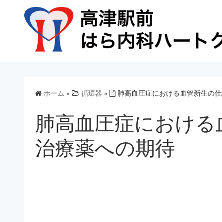
コ
ン
テ
ン
ツ
へ
ス
ホーム
»
循環器
»
肺高血圧症における血管新生の仕
キ
ッ
肺高血圧症における
プ
治療薬への期待