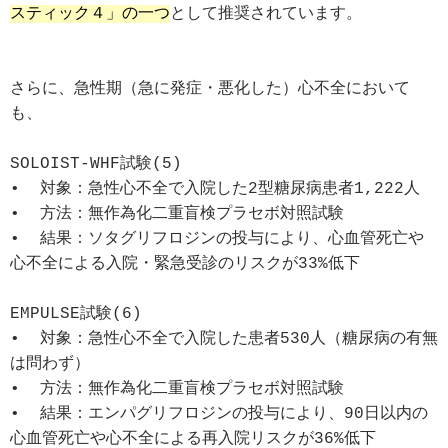
スティック４」の一つ
として推奨されています。
さらに、急性期（急に発症・悪化した）心不全において
も、
SOLOIST-WHF試験(5)
•  対象：急性心不全で入院した2型糖尿病患者1,222人 
•  方法：無作為化二重盲検プラセボ対照試験 
•  結果：ソタグリフロジンの投与により、心血管死亡や
心不全による入院・緊急受診のリスクが33%低下
EMPULSE試験(6)
•  対象：急性心不全で入院した患者530人（糖尿病の有無
は問わず） 
•  方法：無作為化二重盲検プラセボ対照試験 
•  結果：エンパグリフロジンの投与により、90日以内の
心血管死亡や心不全による再入院リスクが36%低下