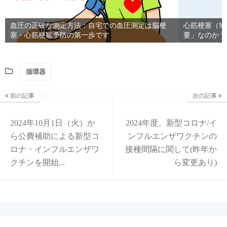
血圧の正確な測定方法：自宅での血圧測定は脳梗
心筋梗塞（M
塞・心筋梗塞予防の第一歩です
要」なのか？
循環器
前の記事
次の記事
2024年10月1日（火）か
2024年度、新型コロナ/イ
ら公費補助による新型コ
ンフルエンザワクチンの
ロナ・インフルエンザワ
接種間隔に関して(昨年か
クチンを開始...
ら変更あり)