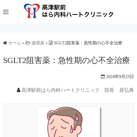
コ
ン
テ
ン
ツ
へ
ホーム
»
循環器
»
SGLT2阻害薬：急性期の心不全治療
ス
SGLT2阻害薬：急性期の心不全治療
キ
ッ
プ
2024年9月23日
高津駅前はら内科ハートクリニック 院長 原弘典