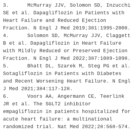
3.	McMurray JJV, Solomon SD, Inzucchi 
SE et al. Dapagliflozin in Patients with 
Heart Failure and Reduced Ejection 
Fraction. N Engl J Med 2019;381:1995-2008.
4.	Solomon SD, McMurray JJV, Claggett 
B et al. Dapagliflozin in Heart Failure 
with Mildly Reduced or Preserved Ejection 
Fraction. N Engl J Med 2022;387:1089-1098.
5.	Bhatt DL, Szarek M, Steg PG et al. 
Sotagliflozin in Patients with Diabetes 
and Recent Worsening Heart Failure. N Engl 
J Med 2021;384:117-128.
6.	Voors AA, Angermann CE, Teerlink 
JR et al. The SGLT2 inhibitor 
empagliflozin in patients hospitalized for 
acute heart failure: a multinational 
randomized trial. Nat Med 2022;28:568-574.