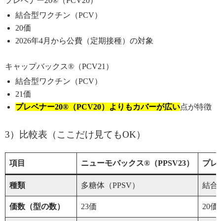
プレベナー20®（PCV20）
結合型ワクチン（PCV）
20価
2026年4月から公費（定期接種）の対象
キャップバックス®（PCV21）
結合型ワクチン（PCV）
21価
プレベナー20®（PCV20）よりもカバーが広い
点が特徴
3）比較表（ここだけ見てもOK）
項目
ニューモバックス®（PPSV23）
プレベ
種類
多糖体（PPSV）
結合
価数（型の数）
23価
20価