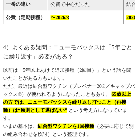
一番の違い
公費で中心だった
結合
公費（定期接種）
〜2026/3
2026
4）よくある疑問：ニューモバックスは「5年ごと
に繰り返す」必要がある？
以前は「5年以上あけて追加接種（2回目）」という話を聞
いたことがある方もいます。
ただ、最近は結合型ワクチン（プレベナー20®／キャップバ
ックス®）が使われるようになったこともあり、
65歳以上
の方では、ニューモバックスを繰り返し打つこと（再接
種）は“原則として選ばない”
という考え方になっていま
す。
いまの基本は、
結合型ワクチンを1回接種
（必要に応じて別
の組み合わせを検討）という整理です。