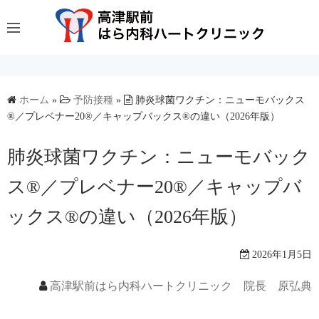
コ
ン
テ
ン
ツ
へ
ホーム
»
予防接種
»
肺炎球菌ワクチン：ニューモバックス
®／プレベナー20®／キャップバックス®の違い（2026年版）
ス
キ
肺炎球菌ワクチン：ニューモバック
ッ
プ
ス®／プレベナー20®／キャップバ
ックス®の違い（2026年版）
2026年1月5日
高津駅前はら内科ハートクリニック 院長 原弘典