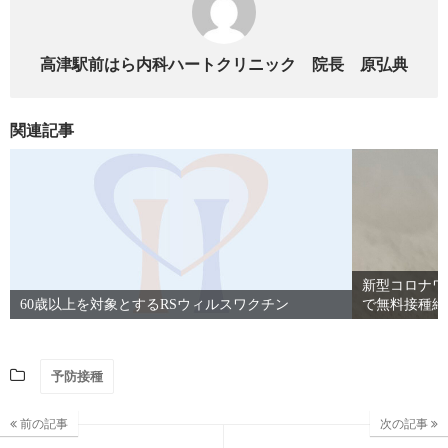
高津駅前はら内科ハートクリニック 院長 原弘典
関連記事
新型コロナワク
60歳以上を対象とするRSウィルスワクチン
で無料接種終
予防接種
前の記事
次の記事