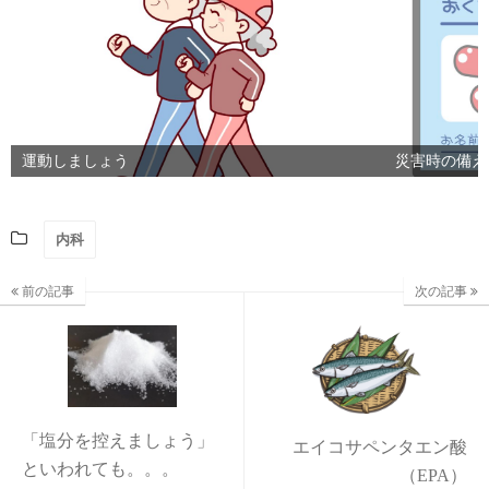
運動しましょう
災害時の備え
内科
前の記事
次の記事
「塩分を控えましょう」
エイコサペンタエン酸
といわれても。。。
（EPA）