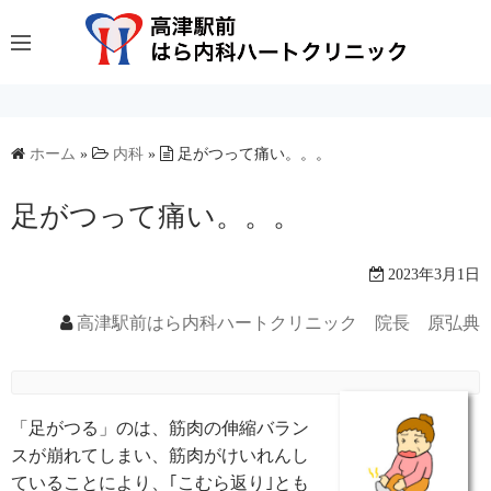
コ
ン
テ
ン
ツ
へ
ホーム
»
内科
»
足がつって痛い。。。
ス
足がつって痛い。。。
キ
ッ
プ
2023年3月1日
高津駅前はら内科ハートクリニック 院長 原弘典
「足がつる」のは、筋肉の伸縮バラン
スが崩れてしまい、筋肉がけいれんし
ていることにより、｢こむら返り｣とも