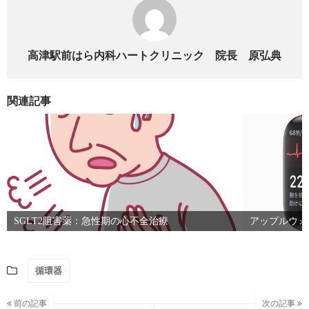
高津駅前はら内科ハートクリニック 院長 原弘典
関連記事
SGLT2阻害薬：急性期の心不全治療
アップルウォ
循環器
前の記事
次の記事