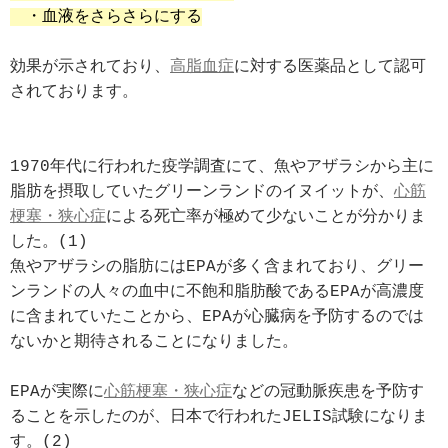
　・血液をさらさらにする
効果が示されており、
高脂血症
に対する医薬品として認可
されております。

1970年代に行われた疫学調査にて、魚やアザラシから主に
脂肪を摂取していたグリーンランドのイヌイットが、
心筋
梗塞・狭心症
による死亡率が極めて少ないことが分かりま
した。(1) 

魚やアザラシの脂肪にはEPAが多く含まれており、グリー
ンランドの人々の血中に不飽和脂肪酸であるEPAが高濃度
に含まれていたことから、EPAが心臓病を予防するのでは
ないかと期待されることになりました。

EPAが実際に
心筋梗塞・狭心症
などの冠動脈疾患を予防す
ることを示したのが、日本で行われたJELIS試験になりま
す。(2)  
