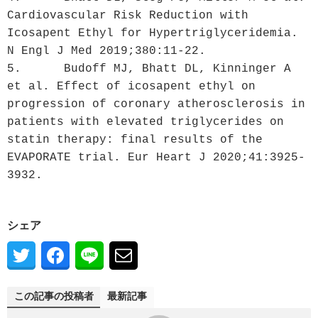
Cardiovascular Risk Reduction with 
Icosapent Ethyl for Hypertriglyceridemia. 
N Engl J Med 2019;380:11-22.

5.	Budoff MJ, Bhatt DL, Kinninger A 
et al. Effect of icosapent ethyl on 
progression of coronary atherosclerosis in 
patients with elevated triglycerides on 
statin therapy: final results of the 
EVAPORATE trial. Eur Heart J 2020;41:3925-
3932.
シェア
この記事の投稿者
最新記事