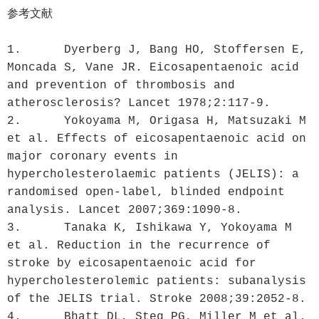
参考文献

1.	Dyerberg J, Bang HO, Stoffersen E, 
Moncada S, Vane JR. Eicosapentaenoic acid 
and prevention of thrombosis and 
atherosclerosis? Lancet 1978;2:117-9.

2.	Yokoyama M, Origasa H, Matsuzaki M 
et al. Effects of eicosapentaenoic acid on 
major coronary events in 
hypercholesterolaemic patients (JELIS): a 
randomised open-label, blinded endpoint 
analysis. Lancet 2007;369:1090-8.

3.	Tanaka K, Ishikawa Y, Yokoyama M 
et al. Reduction in the recurrence of 
stroke by eicosapentaenoic acid for 
hypercholesterolemic patients: subanalysis 
of the JELIS trial. Stroke 2008;39:2052-8.

4.	Bhatt DL, Steg PG, Miller M et al. 