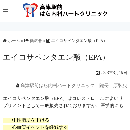
コ
ン
テ
ン
ツ
へ
ホーム
»
循環器
»
エイコサペンタエン酸（EPA）
ス
エイコサペンタエン酸（EPA）
キ
ッ
プ
2023年3月15日
高津駅前はら内科ハートクリニック 院長 原弘典
エイコサペンタエン酸（EPA）はコレステロールによいサ
プリメントとして一般販売されておりますが、医学的にも

　・中性脂肪を下げる

　・心血管イベントを軽減する
