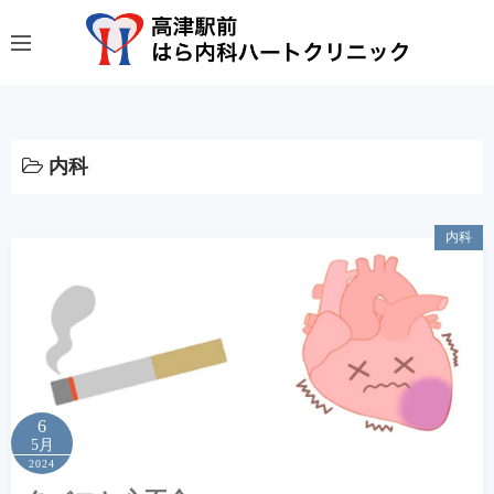
コ
ン
テ
ン
ツ
へ
内科
ス
キ
内科
ッ
プ
6
5月
2024