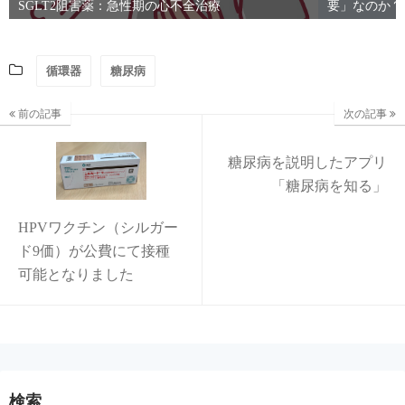
SGLT2阻害薬：急性期の心不全治療
要」なのか？
循環器
糖尿病
前の記事
次の記事
糖尿病を説明したアプリ
「糖尿病を知る」
HPVワクチン（シルガー
ド9価）が公費にて接種
可能となりました
検索