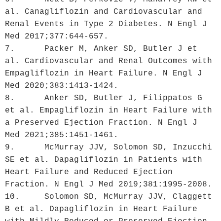
al. Canagliflozin and Cardiovascular and 
Renal Events in Type 2 Diabetes. N Engl J 
Med 2017;377:644-657.

7.	Packer M, Anker SD, Butler J et 
al. Cardiovascular and Renal Outcomes with 
Empagliflozin in Heart Failure. N Engl J 
Med 2020;383:1413-1424.

8.	Anker SD, Butler J, Filippatos G 
et al. Empagliflozin in Heart Failure with 
a Preserved Ejection Fraction. N Engl J 
Med 2021;385:1451-1461.

9.	McMurray JJV, Solomon SD, Inzucchi 
SE et al. Dapagliflozin in Patients with 
Heart Failure and Reduced Ejection 
Fraction. N Engl J Med 2019;381:1995-2008.

10.	Solomon SD, McMurray JJV, Claggett 
B et al. Dapagliflozin in Heart Failure 