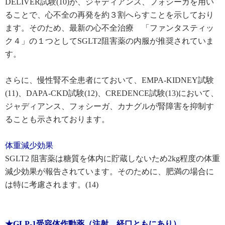
DELIVER試験(10)が、ジャディアンス、フォシーガを用い
ることで、心不全の再発を約３割へらすことを示しており
ます。そのため、最新の心不全治療 「ファンタスティッ
ク４」の１つとしてSGLT2阻害薬の内服が推奨されていま
す。
さらに、慢性腎不全患者にておいて、EMPA-KIDNEY試験
(11)、DAPA-CKD試験(12)、CREDENCE試験(13)において、
ジャディアンス、フォシーガ、カナグルが腎障害を抑制す
ることも示されております。
体重減少効果
SGLT2 阻害薬は糖質を体内に貯蔵しないため2kg程度の体重
減少効果が報告されています。そのために、肥満の場合に
は特に考慮されます。(14)
★GLP-1受容体作動薬（注射、経口ともにあり）