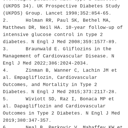
(UKPDS 34). UK Prospective Diabetes Study 
(UKPDS) Group. Lancet 1998;352:854-65.

2.	Holman RR, Paul SK, Bethel MA, 
Matthews DR, Neil HA. 10-year follow-up of 
intensive glucose control in type 2 
diabetes. N Engl J Med 2008;359:1577-89.

3.	Braunwald E. Gliflozins in the 
Management of Cardiovascular Disease. N 
Engl J Med 2022;386:2024-2034.

4.	Zinman B, Wanner C, Lachin JM et 
al. Empagliflozin, Cardiovascular 
Outcomes, and Mortality in Type 2 
Diabetes. N Engl J Med 2015;373:2117-28.

5.	Wiviott SD, Raz I, Bonaca MP et 
al. Dapagliflozin and Cardiovascular 
Outcomes in Type 2 Diabetes. N Engl J Med 
2019;380:347-357.

6.	Neal B, Perkovic V, Mahaffey KW et 