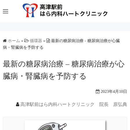
コ
ン
テ
ン
ツ
へ
ホーム
»
循環器
»
最新の糖尿病治療 - 糖尿病治療が心臓
病・腎臓病を予防する
ス
キ
最新の糖尿病治療 – 糖尿病治療が心
ッ
プ
臓病・腎臓病を予防する
2023年4月10日
高津駅前はら内科ハートクリニック 院長 原弘典