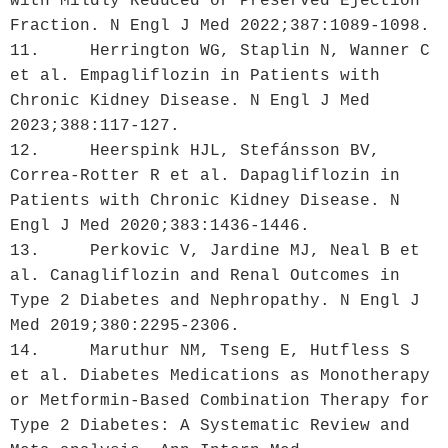
with Mildly Reduced or Preserved Ejection 
Fraction. N Engl J Med 2022;387:1089-1098.

11.	Herrington WG, Staplin N, Wanner C 
et al. Empagliflozin in Patients with 
Chronic Kidney Disease. N Engl J Med 
2023;388:117-127.

12.	Heerspink HJL, Stefánsson BV, 
Correa-Rotter R et al. Dapagliflozin in 
Patients with Chronic Kidney Disease. N 
Engl J Med 2020;383:1436-1446.

13.	Perkovic V, Jardine MJ, Neal B et 
al. Canagliflozin and Renal Outcomes in 
Type 2 Diabetes and Nephropathy. N Engl J 
Med 2019;380:2295-2306.

14.	Maruthur NM, Tseng E, Hutfless S 
et al. Diabetes Medications as Monotherapy 
or Metformin-Based Combination Therapy for 
Type 2 Diabetes: A Systematic Review and 