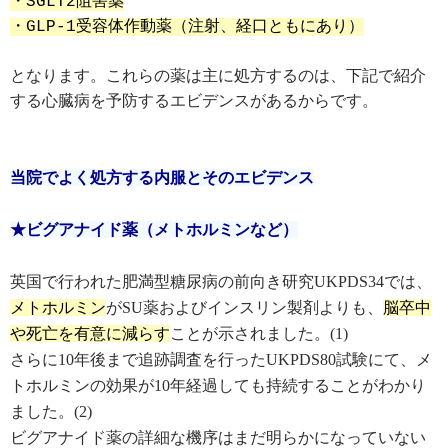
・SGLT2阻害薬

・GLP-1受容体作動薬（注射、経口ともにあり）
となります。これらの薬は主に処方するのは、下記で紹介
する心臓病を予防するエビデンスがあるからです。

当院でよく処方する内服とそのエビデンス
★ビグアナイド薬（メトホルミンなど）
英国で行われた肥満型糖尿病の前向き研究UKPDS34では、
メトホルミン
がSU薬およびインスリン製剤よりも、
脳卒中
や死亡を有意に減らす
ことが示されました。(1)
さらに10年後まで追跡調査を行ったUKPDS80試験にて、メ
トホルミンの効果が10年経過しても持続することがわかり
ました。(2)
ビグアナイド薬の詳細な機序はまだ明らかになっていない