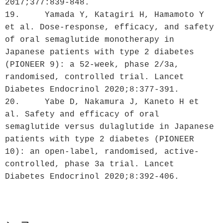
2017;377:839-848.

19.	Yamada Y, Katagiri H, Hamamoto Y 
et al. Dose-response, efficacy, and safety 
of oral semaglutide monotherapy in 
Japanese patients with type 2 diabetes 
(PIONEER 9): a 52-week, phase 2/3a, 
randomised, controlled trial. Lancet 
Diabetes Endocrinol 2020;8:377-391.

20.	Yabe D, Nakamura J, Kaneto H et 
al. Safety and efficacy of oral 
semaglutide versus dulaglutide in Japanese 
patients with type 2 diabetes (PIONEER 
10): an open-label, randomised, active-
controlled, phase 3a trial. Lancet 
Diabetes Endocrinol 2020;8:392-406.
