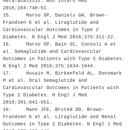
Meta-analysis. Ann Intern Med 
2016;164:740-51.

15.	Marso SP, Daniels GH, Brown-
Frandsen K et al. Liraglutide and 
Cardiovascular Outcomes in Type 2 
Diabetes. N Engl J Med 2016;375:311-22.

16.	Marso SP, Bain SC, Consoli A et 
al. Semaglutide and Cardiovascular 
Outcomes in Patients with Type 2 Diabetes. 
N Engl J Med 2016;375:1834-1844.

17.	Husain M, Birkenfeld AL, Donsmark 
M et al. Oral Semaglutide and 
Cardiovascular Outcomes in Patients with 
Type 2 Diabetes. N Engl J Med 
2019;381:841-851.

18.	Mann JFE, Ørsted DD, Brown-
Frandsen K et al. Liraglutide and Renal 
Outcomes in Type 2 Diabetes. N Engl J Med 