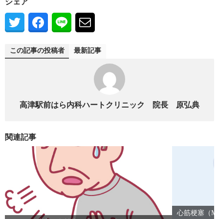
シェア
この記事の投稿者
最新記事
高津駅前はら内科ハートクリニック 院長 原弘典
関連記事
心筋梗塞（M