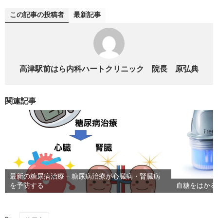
この記事の投稿者
最新記事
高津駅前はら内科ハートクリニック 院長 原弘典
関連記事
最新の糖尿病治療 – 糖尿病治療が心臓病・腎臓病
を予防する
血糖をはかる -