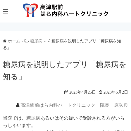
コ
ン
テ
ン
ツ
へ
ホーム
»
糖尿病
»
糖尿病を説明したアプリ「糖尿病を知
る」
ス
キ
糖尿病を説明したアプリ「糖尿病を
ッ
プ
知る」
2023年4月25日
2023年5月2日
高津駅前はら内科ハートクリニック 院長 原弘典
当院では、
糖尿病
あるいはその疑いで受診される方がいら
っしゃいます。
