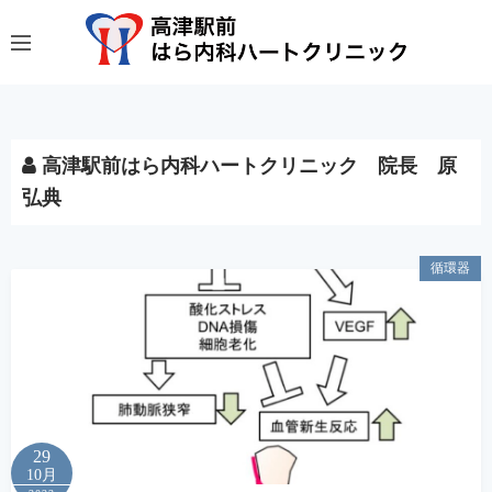
コ
ン
テ
ン
ツ
へ
高津駅前はら内科ハートクリニック 院長 原
ス
弘典
キ
ッ
プ
循環器
29
10月