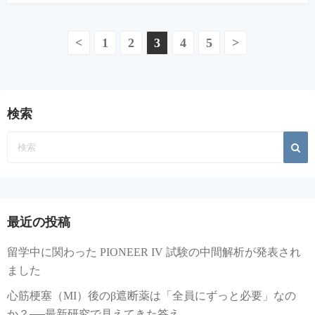
投
<
1
2
3
4
5
>
稿
の
検索
ペ
ー
ジ
送
最近の投稿
り
留学中に関わった PIONEER IV 試験の中間解析が発表され
ました
心筋梗塞（MI）後のβ遮断薬は「全員にずっと必要」なの
か？──最新研究で見えてきた答え