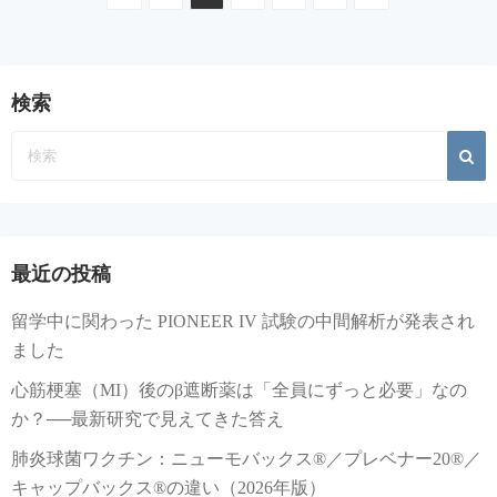
稿
の
検索
ペ
ー
ジ
送
最近の投稿
り
留学中に関わった PIONEER IV 試験の中間解析が発表され
ました
心筋梗塞（MI）後のβ遮断薬は「全員にずっと必要」なの
か？──最新研究で見えてきた答え
肺炎球菌ワクチン：ニューモバックス®／プレベナー20®／
キャップバックス®の違い（2026年版）