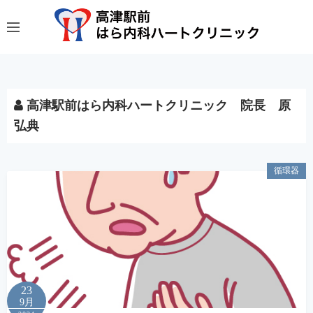
コ
ン
テ
ン
ツ
へ
高津駅前はら内科ハートクリニック 院長 原
ス
弘典
キ
ッ
プ
循環器
23
9月