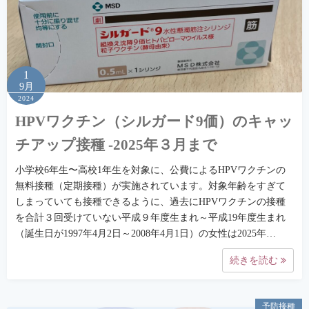
1
9月
2024
HPVワクチン（シルガード9価）のキャッ
チアップ接種 -2025年３月まで
⼩学校6年⽣〜⾼校1年⽣を対象に、公費によるHPVワクチンの
無料接種（定期接種）が実施されています。対象年齢をすぎて
しまっていても接種できるように、過去にHPVワクチンの接種
を合計３回受けていない平成９年度生まれ～平成19年度生まれ
（誕生日が1997年4月2日～2008年4月1日）の女性は2025年…
続きを読む
予防接種