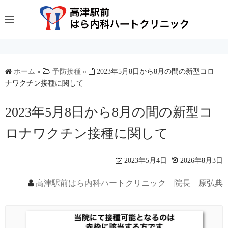
コ
ン
テ
ン
ツ
へ
ホーム
»
予防接種
»
2023年5月8日から8月の間の新型コロ
ナワクチン接種に関して
ス
キ
2023年5月8日から8月の間の新型コ
ッ
プ
ロナワクチン接種に関して
2023年5月4日
2026年8月3日
高津駅前はら内科ハートクリニック 院長 原弘典