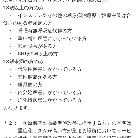
に重症化するおそれが大きいと医師が認める方
18歳以上の方のみ
　・　インスリンやその他の糖尿病治療薬で治療中又は合
併症のある糖尿病の方
　・　睡眠時無呼吸症候群の方
　・　重い精神疾患にかかっている方
　・　知的障害がある方
　・　BMIが30以上の方
18歳未満の方のみ
　・　代謝性疾患にかかっている方
　・　悪性腫瘍がある方
　・　膠原病の方
　・　内分泌疾患にかかっている方
　・　消化器疾患にかかっている方
となります。
＊２：「医療機関や高齢者施設等に従事する方」の基準は
　　　重症化リスクが高い方が集まる場所においてサービ