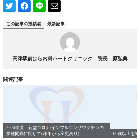
この記事の投稿者
最新記事
高津駅前はら内科ハートクリニック 院長 原弘典
関連記事
2024年度、新型コロナ/インフルエンザワクチンの
接種間隔に関して(昨年から変更あり)
60歳以上を