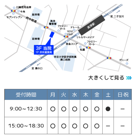
大きくして見る
受付時間
月
火
水
木
金
土
日･祝
〇
〇
〇
〇
〇
●
－
9:00～12:30
〇
〇
〇
〇
〇
－
－
15:00～18:30