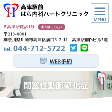
高
高津駅徒歩1分
求人はこちら
〒213-0001
神奈川県川崎市高津区溝口3-7-11 高津駅前J’sビル3階
044-712-5722
WEB予約
閉塞性動脈硬化症