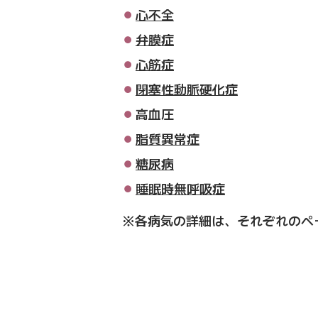
心不全
弁膜症
心筋症
閉塞性動脈硬化症
高血圧
脂質異常症
糖尿病
睡眠時無呼吸症
※各病気の詳細は、それぞれのペ