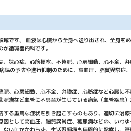
領域です。 血液は心臓から全身へ送り出され、全身を
のが循環器内科です。
は、狭心症、心筋梗塞、不整脈、心房細動、心不全、弁
の病気の予防や進行抑制のために、高血圧、脂質異常症
整脈
、
心房細動
、
心不全
、
弁膜症
、
心筋症
など心臓に不
動脈
瘤
など血管に不具合が生じている病気（血管疾患）
結する重篤な症状を引き起こすものもあり、適切に治療
原因として高血圧、脂質異常症、糖尿病などの、いわゆ
、ないにかかわらず、生活習慣病も積極的に診察し、管