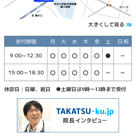
大きくして見る
受付時間
月
火
水
木
金
土
日･祝
〇
〇
〇
〇
〇
●
－
9:00～12:30
〇
〇
〇
〇
〇
－
－
15:00～18:30
休診日：日曜、祝日 ●土曜日は9時～13時まで受付